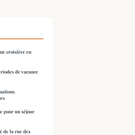
ne croisière en
ériodes de vacance
inations
ces
de pour un séjour
é de la rue des