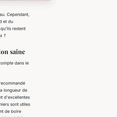
eau. Cependant,
d et du
qu'ils restent
x ?
ion saine
 compte dans le
st recommandé
la longueur de
t d'excellentes
niers sont utiles
nt de boire