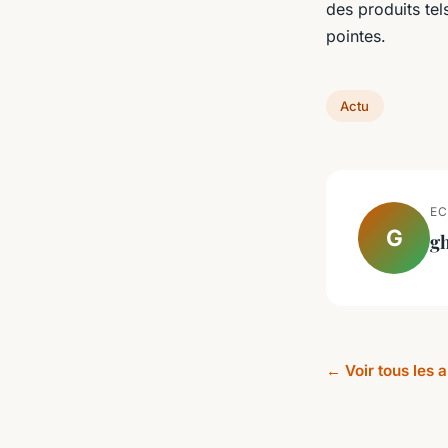
des produits tel
pointes.
Actu
EC
G
gh
← Voir tous les a