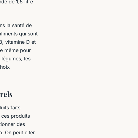
é de 1,5 litre
ans la santé de
aliments qui sont
, vitamine D et
t de même pour
s légumes, les
choix
rels
its faits
 ces produits
tionner des
n. On peut citer