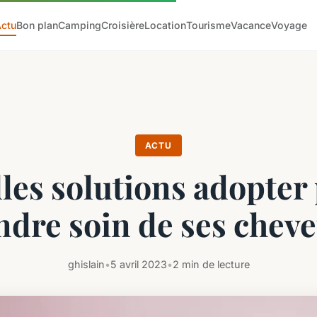
Actu
Bon plan
Camping
Croisière
Location
Tourisme
Vacance
Voyage
ACTU
les solutions adopter
ndre soin de ses cheve
ghislain
•
5 avril 2023
•
2 min de lecture