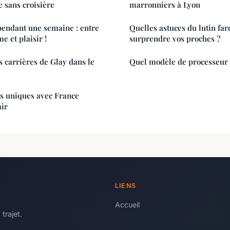
le sans croisière
marronniers à Lyon
pendant une semaine : entre
Quelles astuces du lutin fa
e et plaisir !
surprendre vos proches ?
s carrières de Glay dans le
Quel modèle de processeur 
s uniques avec France
air
LIENS
Accueil
trajet.