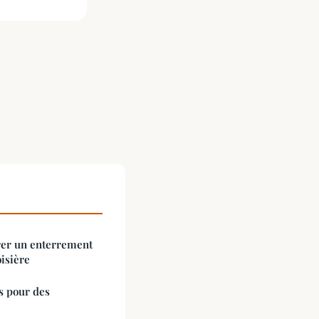
rer un enterrement
oisière
és pour des