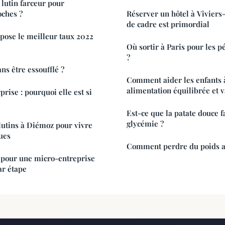
 lutin farceur pour
oches ?
Réserver un hôtel à Viviers-
de cadre est primordial
pose le meilleur taux 2022
Où sortir à Paris pour les p
?
s être essoufflé ?
Comment aider les enfants 
alimentation équilibrée et v
rise : pourquoi elle est si
Est-ce que la patate douce f
glycémie ?
 lutins à Diémoz pour vivre
ues
Comment perdre du poids a
pour une micro-entreprise
ar étape