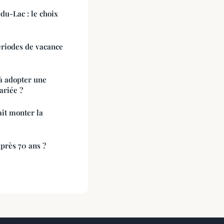
du-Lac : le choix
ériodes de vacance
à adopter une
ariée ?
ait monter la
près 70 ans ?