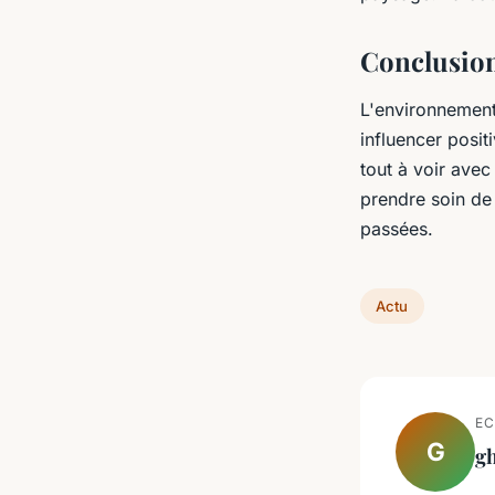
Conclusio
L'environnement 
influencer posi
tout à voir ave
prendre soin de
passées.
Actu
EC
G
gh