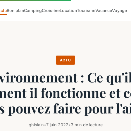
Actu
Bon plan
Camping
Croisière
Location
Tourisme
Vacance
Voyage
ACTU
vironnement : Ce qu'il
ent il fonctionne et c
s pouvez faire pour l'a
ghislain
•
7 juin 2022
•
3 min de lecture