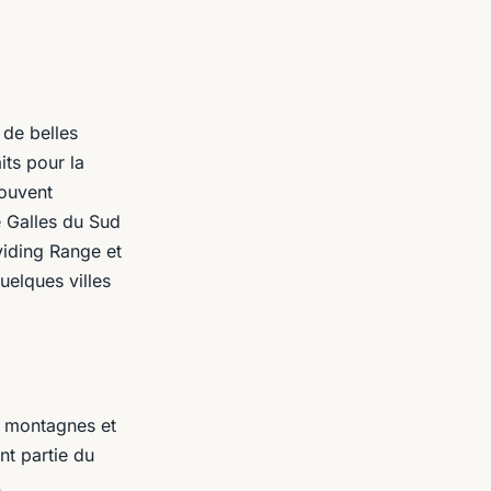
 de belles
its pour la
rouvent
e Galles du Sud
viding Range et
uelques villes
s montagnes et
nt partie du
.