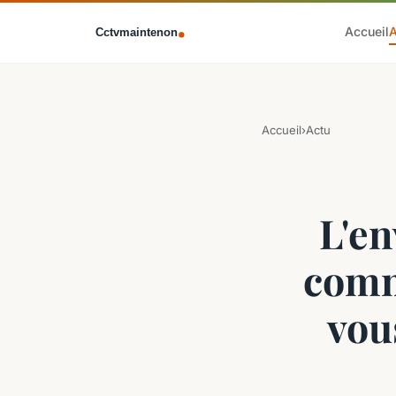
Accueil
Accueil
›
Actu
L'en
comm
vou