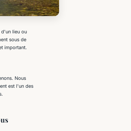
 d'un lieu ou
ment sous de
et important.
enons. Nous
nt est l'un des
s.
ous